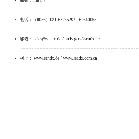
邮编：200137
电话：（0086）021-67765292 ; 67660053
邮箱： sales@sendx.de / andy.gao@sendx.de
网址： www.sendx.de / www.sendx.com.cn